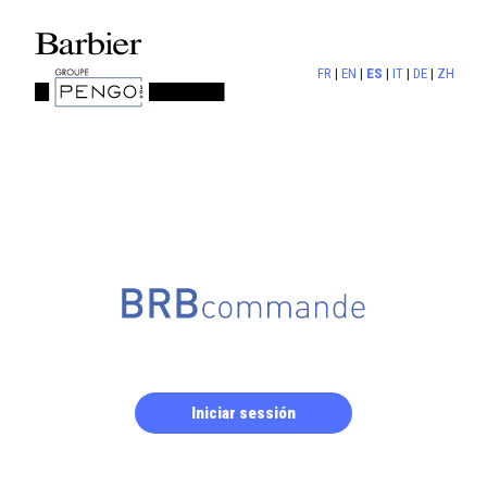
FR
|
EN
|
ES
|
IT
|
DE
|
ZH
Iniciar sessión